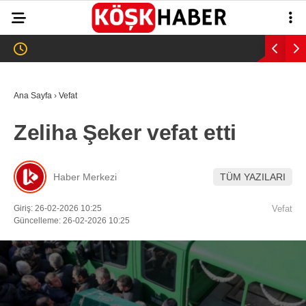
32.8
°
AYDIN
GALERİ
VİDEO
YAZARLAR
Ana Sayfa
›
Vefat
GÜNDEM
Zeliha Şeker vefat etti
WhatsApp İhbar
ASAYİŞ
Hattı
EĞİTİM
Haber Merkezi
TÜM YAZILARI
SAĞLIK
Giriş: 26-02-2026 10:25
Vefat
Facebook
Güncelleme: 26-02-2026 10:25
EKONOMİ
SPOR
VEFAT
Instagram