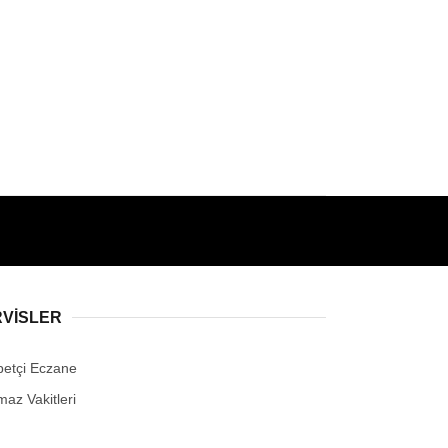
RVİSLER
betçi Eczane
maz Vakitleri