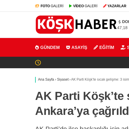
FOTO
GALERİ
VİDEO
GALERİ
YAZARLAR
DO
47,18
GÜNDEM
ASAYİŞ
EĞİTİM
Ana Sayfa
›
Siyaset
›
AK Parti Köşk’te sıcak gelişme: 3 isi
AK Parti Köşk’te 
Ankara’ya çağrıld
AK Parti’de ilçe başkanlığı için a