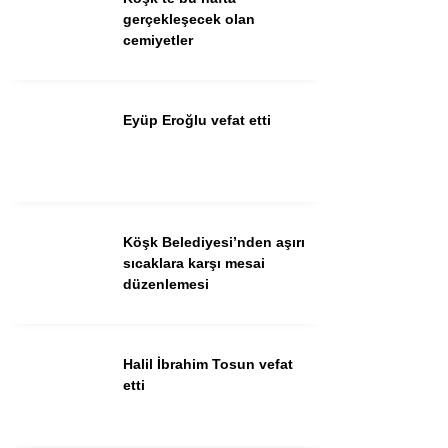
Güncel
gerçekleşecek olan
cemiyetler
Spor
İlanlar
Eyüp Eroğlu vefat etti
Sağlık
Eğitim
Köşk Belediyesi’nden aşırı
WhatsApp İhbar
sıcaklara karşı mesai
Hattı
düzenlemesi
Halil İbrahim Tosun vefat
Facebook
etti