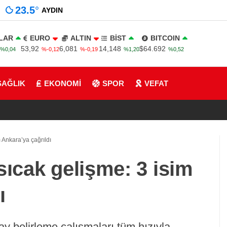
23.5
°
AYDIN
LAR
EURO
ALTIN
BİST
BITCOIN
53,92
6,081
14,148
$64.692
%0,04
%-0,12
%-0,19
%1,20
%0,52
SAĞLIK
EKONOMİ
SPOR
VEFAT
m Ankara’ya çağrıldı
sıcak gelişme: 3 isim
ı
day belirleme çalışmaları tüm hızıyla