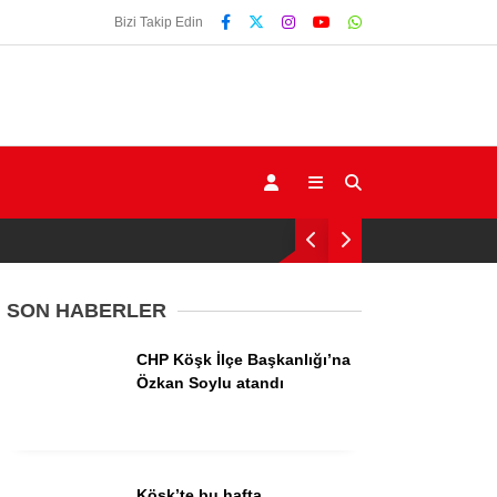
Bizi Takip Edin
SON HABERLER
CHP Köşk İlçe Başkanlığı’na
Gündem
Özkan Soylu atandı
Ekonomi
Siyaset
Köşk’te bu hafta