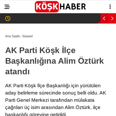
32.9
°
AYDIN
GALERİ
VİDEO
YAZARLAR
Ana Sayfa
›
Siyaset
GÜNDEM
AK Parti Köşk İlçe
WhatsApp İhbar
ASAYİŞ
Hattı
Başkanlığına Alim Öztürk
EĞİTİM
atandı
SAĞLIK
Facebook
EKONOMİ
AK Parti Köşk İlçe Başkanlığı için yürütülen
aday belirleme sürecinde sonuç belli oldu. AK
SPOR
Parti Genel Merkezi tarafından mülakata
VEFAT
çağrılan üç isim arasından Alim Öztürk, ilçe
Instagram
başkanlığı görevine getirildi.