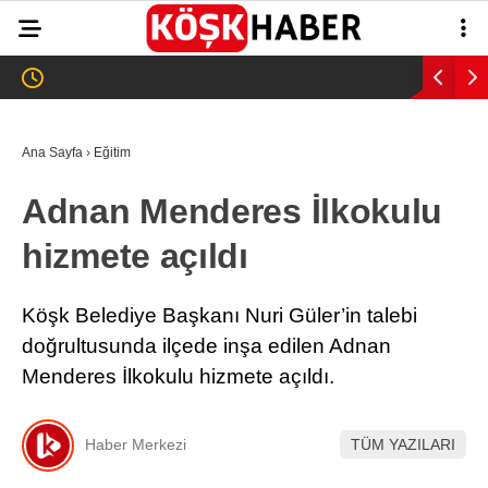
25.3
°
AYDIN
GALERİ
VİDEO
YAZARLAR
Ana Sayfa
›
Eğitim
GÜNDEM
Adnan Menderes İlkokulu
WhatsApp İhbar
ASAYİŞ
Hattı
hizmete açıldı
EĞİTİM
SAĞLIK
Köşk Belediye Başkanı Nuri Güler’in talebi
Facebook
doğrultusunda ilçede inşa edilen Adnan
EKONOMİ
Menderes İlkokulu hizmete açıldı.
SPOR
VEFAT
Haber Merkezi
TÜM YAZILARI
Instagram