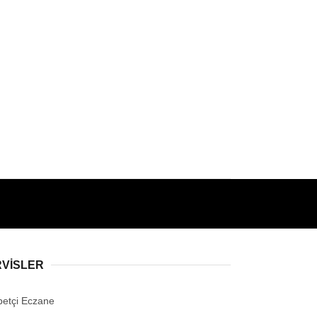
RVİSLER
betçi Eczane