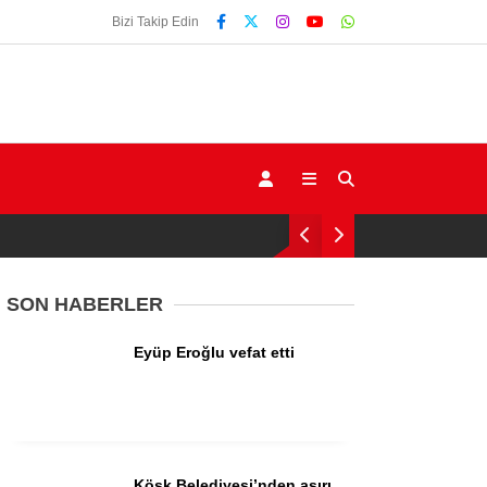
Bizi Takip Edin
SON HABERLER
Eyüp Eroğlu vefat etti
Gündem
Ekonomi
Siyaset
Köşk Belediyesi’nden aşırı