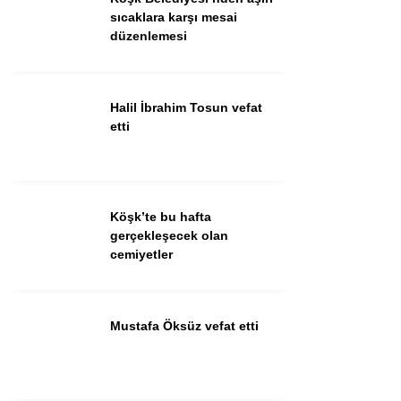
Güncel
sıcaklara karşı mesai
düzenlemesi
Spor
İlanlar
Halil İbrahim Tosun vefat
Sağlık
etti
Eğitim
Köşk’te bu hafta
WhatsApp İhbar
gerçekleşecek olan
Hattı
cemiyetler
Mustafa Öksüz vefat etti
Facebook