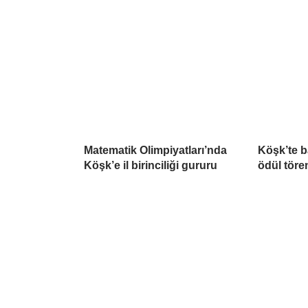
Matematik Olimpiyatları’nda
Köşk’te b
Köşk’e il birinciliği gururu
ödül töre