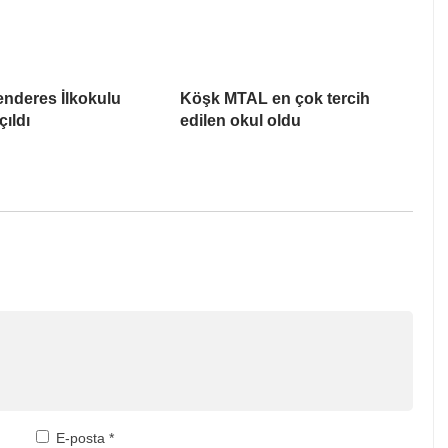
nderes İlkokulu
Köşk MTAL en çok tercih
çıldı
edilen okul oldu
E-posta
*