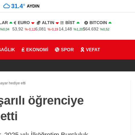
31.4
°
AYDIN
LAR
EURO
ALTIN
BİST
BITCOIN
53,92
6,081
14,148
$64.692
%0,04
%-0,12
%-0,19
%1,20
%0,52
SAĞLIK
EKONOMİ
SPOR
VEFAT
sayar hediye etti
arılı öğrenciye
etti
 2025 yılı İlköğretim Bursluluk