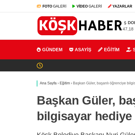
FOTO
GALERİ
VİDEO
GALERİ
YAZARLAR
DO
47,18
GÜNDEM
ASAYİŞ
EĞİTİM
Ana Sayfa
›
Eğitim
›
Başkan Güler, başarılı öğrenciye bilgi
Başkan Güler, baş
bilgisayar hediye 
Köşk Belediye Başkanı Nuri Güler,