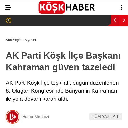
36.4
°
AYDIN
GALERİ
VİDEO
YAZARLAR
Ana Sayfa
›
Siyaset
GÜNDEM
AK Parti Köşk İlçe Başkanı
WhatsApp İhbar
ASAYİŞ
Hattı
Kahraman güven tazeledi
EĞİTİM
SAĞLIK
AK Parti Köşk İlçe teşkilatı, bugün düzenlenen
Facebook
8. Olağan Kongresi’nde Bünyamin Kahraman
EKONOMİ
ile yola devam kararı aldı.
SPOR
VEFAT
Haber Merkezi
TÜM YAZILARI
Instagram